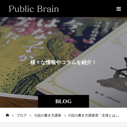
様
々
な
情
報
や
コ
ラ
ム
を
紹
介
！
BLOG
ブログ
小説の書き方講座
小説の書き方講座⑨「文体とは何か」パート2