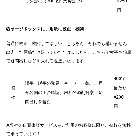
しを含む（PDF化作業も含む）
×250
円
③オーソドックスに、用紙に校正・校閲
普通に校正・校閲してほしい、もちろん、それでも構いません。
出力した原稿だけ送っていただけましたら、こちらで赤字や鉛筆
で疑問出しなどを入れて返送いたします。
400字
誤字・脱字の発見、キーワード統一、固
初
当たり
有名詞の正否確認、内容の添削提案・疑
校
×200
問出しを含む
円
※弊社の自費出版サービスをご利用のお客様に限り、初校を無料
で承っています！