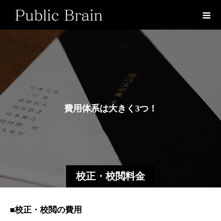
費
用
体
系
は
大
き
く
3
つ
！
校正・校閲料金
■校正・校閲の費用