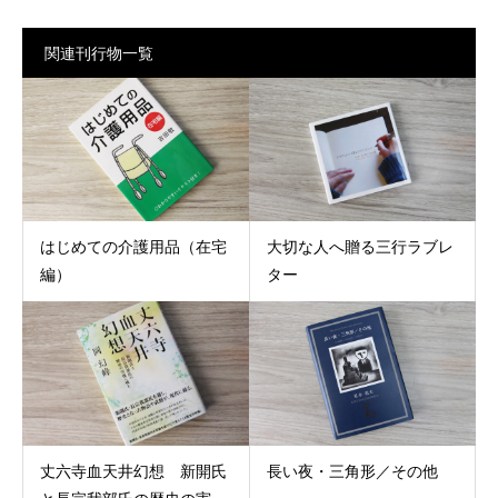
関連刊行物一覧
はじめての介護用品（在宅
大切な人へ贈る三行ラブレ
編）
ター
丈六寺血天井幻想 新開氏
長い夜・三角形／その他