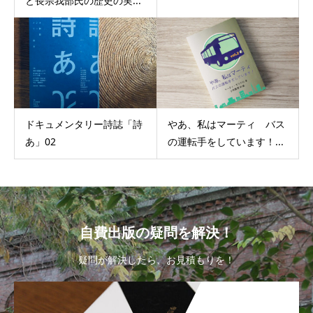
と長宗我部氏の歴史の実...
ドキュメンタリー詩誌「詩
やあ、私はマーティ バス
あ」02
の運転手をしています！...
自費出版の疑問を解決！
疑問が解決したら、お見積もりを！