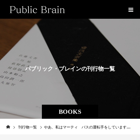
パ
ブ
リ
ッ
ク
・
ブ
レ
イ
ン
の
刊
行
物
一
覧
BOOKS
刊行物一覧
やあ、私はマーティ バスの運転手をしています！ 第１編