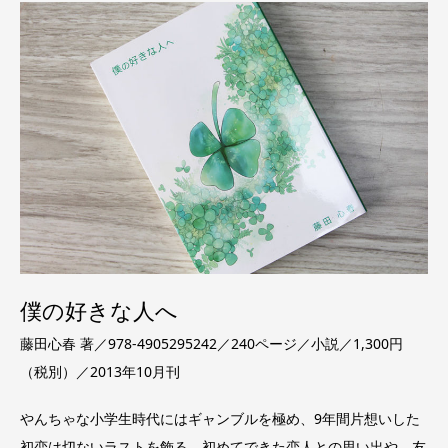
僕の好きな人へ
藤田心春 著／978-4905295242／240ページ／小説／1,300円
（税別）／2013年10月刊
やんちゃな小学生時代にはギャンブルを極め、9年間片想いした
初恋は切ないラストを飾る。初めてできた恋人との思い出や、友