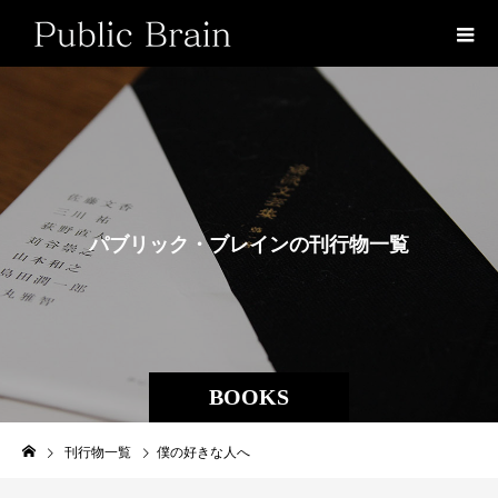
パ
ブ
リ
ッ
ク
・
ブ
レ
イ
ン
の
刊
行
物
一
覧
BOOKS
刊行物一覧
僕の好きな人へ