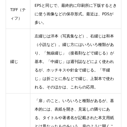
EPSと同じで、最終的に印刷所に下版するとき
TIFF（テ
に使う画像などの保存形式。最近は、PDSが
ィフ）
多い。
左綴じは洋本（写真集など）、右綴じは和本
（小説など）。綴じ方にはいろいろ種類があ
り、「無線綴じ」（接着剤などで綴じる）が
綴じ
基本。「中綴じ」は週刊誌などによく使われ
るが、ホッチキスや針金で綴じる。「平綴
じ」は折ごとに糸などで綴じ、上製本で使わ
れる。そのほかは、これらの応用。
「扉」のこと。いろいろと種類があるが、基
本的には、表紙を開き、見返しの隣りにあ
る、タイトルや著者名が記載された本文用紙
とは異なったものをいう。扉のように開くこ