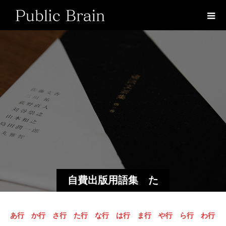
自費出版用語集 た
行
あ行
か行
さ行
た行
な行
は行
ま行
や行
ら行
わ行