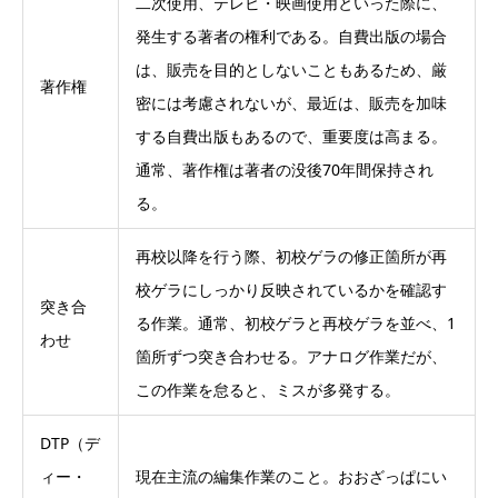
二次使用、テレビ・映画使用といった際に、
発生する著者の権利である。自費出版の場合
は、販売を目的としないこともあるため、厳
著作権
密には考慮されないが、最近は、販売を加味
する自費出版もあるので、重要度は高まる。
通常、著作権は著者の没後70年間保持され
る。
再校以降を行う際、初校ゲラの修正箇所が再
校ゲラにしっかり反映されているかを確認す
突き合
る作業。通常、初校ゲラと再校ゲラを並べ、1
わせ
箇所ずつ突き合わせる。アナログ作業だが、
この作業を怠ると、ミスが多発する。
DTP（デ
ィー・
現在主流の編集作業のこと。おおざっぱにい