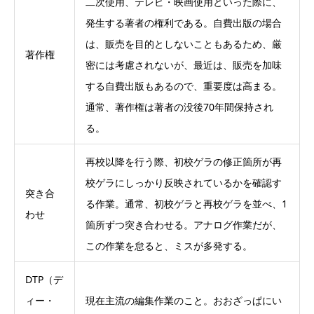
二次使用、テレビ・映画使用といった際に、
発生する著者の権利である。自費出版の場合
は、販売を目的としないこともあるため、厳
著作権
密には考慮されないが、最近は、販売を加味
する自費出版もあるので、重要度は高まる。
通常、著作権は著者の没後70年間保持され
る。
再校以降を行う際、初校ゲラの修正箇所が再
校ゲラにしっかり反映されているかを確認す
突き合
る作業。通常、初校ゲラと再校ゲラを並べ、1
わせ
箇所ずつ突き合わせる。アナログ作業だが、
この作業を怠ると、ミスが多発する。
DTP（デ
ィー・
現在主流の編集作業のこと。おおざっぱにい