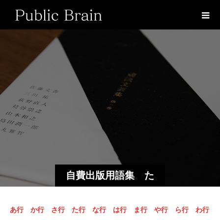
自費出版用語集 た
行
あ行
か行
さ行
た行
な行
は行
ま行
や行
ら行
わ行