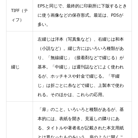
EPSと同じで、最終的に印刷所に下版するとき
TIFF（テ
に使う画像などの保存形式。最近は、PDSが
ィフ）
多い。
左綴じは洋本（写真集など）、右綴じは和本
（小説など）。綴じ方にはいろいろ種類があ
り、「無線綴じ」（接着剤などで綴じる）が
綴じ
基本。「中綴じ」は週刊誌などによく使われ
るが、ホッチキスや針金で綴じる。「平綴
じ」は折ごとに糸などで綴じ、上製本で使わ
れる。そのほかは、これらの応用。
「扉」のこと。いろいろと種類があるが、基
本的には、表紙を開き、見返しの隣りにあ
る、タイトルや著者名が記載された本文用紙
とは異なったものをいう。扉のように開くこ